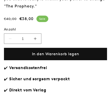
"The Prophecy."
Normaler
Verkaufspreis
€38,00
€40,00
Sale
Preis
Anzahl
Verringere
Erhöhe
die
die
Menge
Menge
In den Warenkorb legen
für
für
Das
Das
Swiftie-
Swiftie-
Set
Set
✔️
Versandkostenfrei
✔️
Sicher und sorgsam verpackt
✔️
Direkt vom Verlag