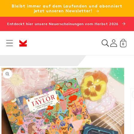
Bleibt immer auf dem Laufenden und abonniert
zum
jetzt unseren Newsletter!
Inhalt
Entdeckt hier unsere Neuerscheinungen vom Herbst 2026
0
duktinformationen
ingen