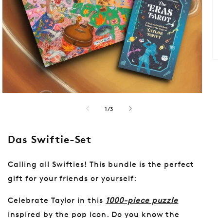
M
2
in
M
öf
Medien
1
von
1
/
3
in
Modal
öffnen
Das Swiftie-Set
Calling all Swifties! This bundle is the perfect
gift for your friends or yourself:
Celebrate Taylor in this
1000-piece puzzle
inspired by the pop icon. Do you know the