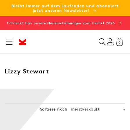
Bleibt immer auf dem Laufenden und abonniert
zum
jetzt unseren Newsletter!
Inhalt
Entdeckt hier unsere Neuerscheinungen vom Herbst 2026
0
K
Lizzy Stewart
a
t
e
g
o
Sortiere nach
r
i
e