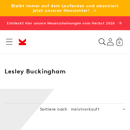
Bleibt immer auf dem Laufenden und abonniert
zum
jetzt unseren Newsletter!
Inhalt
Entdeckt hier unsere Neuerscheinungen vom Herbst 2026
0
K
Lesley Buckingham
a
t
e
g
o
Sortiere nach
r
i
e