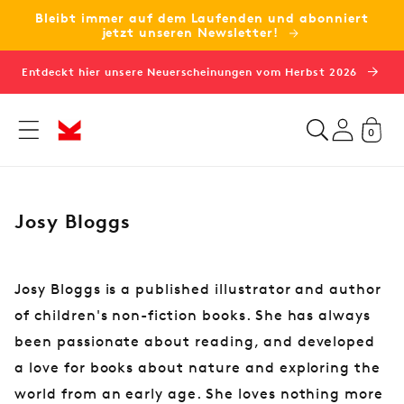
Bleibt immer auf dem Laufenden und abonniert
zum
jetzt unseren Newsletter!
Inhalt
Entdeckt hier unsere Neuerscheinungen vom Herbst 2026
0
K
Josy Bloggs
a
t
e
Josy Bloggs is a published illustrator and author
g
of children's non-fiction books. She has always
o
been passionate about reading, and developed
r
a love for books about nature and exploring the
i
world from an early age. She loves nothing more
e