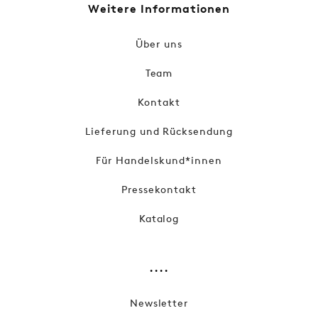
w
Weitere Informationen
i
e
d
e
r
Über uns
)
e
r
Team
h
ä
lt
Kontakt
li
c
h
Lieferung und Rücksendung
Für Handelskund*innen
Pressekontakt
Katalog
....
Newsletter