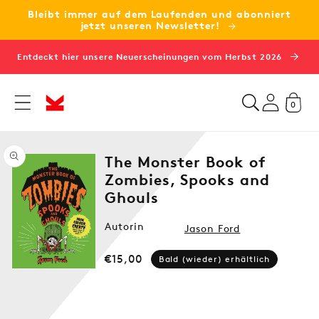
Bleibt immer auf dem Laufenden und abonniert
zum
jetzt unseren Newsletter!
Inhalt
Entdeckt hier unsere Neuerscheinungen vom Herbst 2026
0
The Monster Book of
Zombies, Spooks and
Ghouls
Medien
Autorin
1
Jason Ford
in
Modal
Normaler
€15,00
öffnen
Bald (wieder) erhältlich
Preis