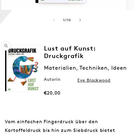
von
1
/
10
Lust auf Kunst:
Druckgrafik
Materialien, Techniken, Ideen
Medien
1
Autorin
in
Eve Blackwood
Modal
öffnen
Normaler
€20,00
Preis
Vom einfachen Fingerdruck über den
Kartoffeldruck bis hin zum Siebdruck bietet