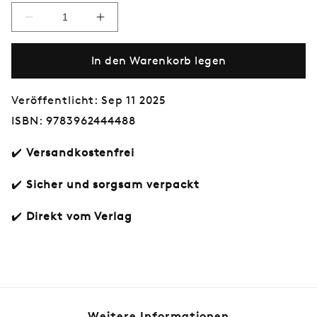
Verringere
Erhöhe
die
die
Menge
Menge
In den Warenkorb legen
für
für
Lust
Lust
auf
auf
Kunst:
Kunst:
Veröffentlicht: Sep 11 2025
Druckgrafik
Druckgrafik
ISBN: 9783962444488
✔️
Versandkostenfrei
✔️
Sicher und sorgsam verpackt
✔️
Direkt vom Verlag
Normaler
€20,00
Preis
Weitere Informationen