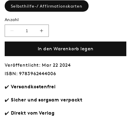
Selbsthilfe-/ Affirmationskarten
Anzahl
Verringere
Erhöhe
die
die
Menge
Menge
In den Warenkorb legen
für
für
Die
Die
kleine
kleine
Box
Box
Veröffentlicht: Mar 22 2024
des
des
ISBN: 9783962444006
Wohlbefindens
Wohlbefindens
✔️
Versandkostenfrei
✔️
Sicher und sorgsam verpackt
✔️
Direkt vom Verlag
Normaler
€20,00