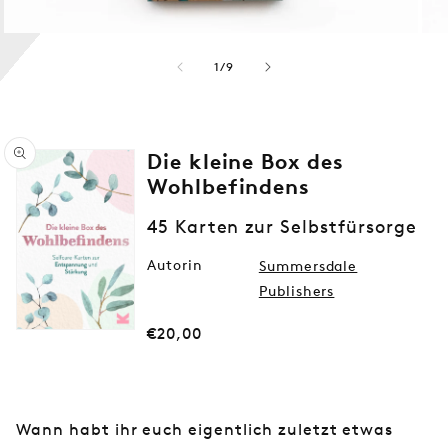
von
1
/
9
Die kleine Box des
Wohlbefindens
45 Karten zur Selbstfürsorge
Medien
1
Autorin
Summersdale
in
Publishers
Modal
öffnen
Normaler
€20,00
Preis
Wann habt ihr euch eigentlich zuletzt etwas