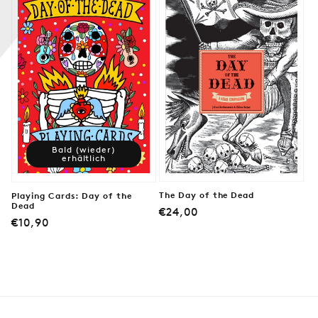
:
Bald (wieder)
erhältlich
The Day of the Dead
Playing Cards: Day of the
Dead
Normaler
€24,00
Normaler
€10,90
Preis
Preis