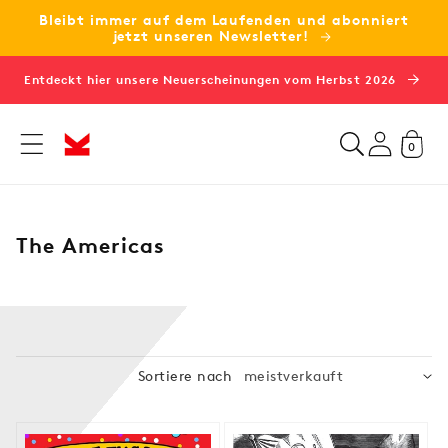
Bleibt immer auf dem Laufenden und abonniert
zum
jetzt unseren Newsletter!
Inhalt
Entdeckt hier unsere Neuerscheinungen vom Herbst 2026
0
K
The Americas
a
t
e
g
o
Sortiere nach
r
i
e