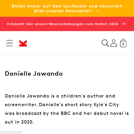
Bleibt immer auf dem Laufenden und abonniert
zum
jetzt unseren Newsletter!
Inhalt
Entdeckt hier unsere Neuerscheinungen vom Herbst 2026
0
K
Danielle Jawando
a
t
e
Danielle Jawando is a children's author and
g
screenwriter. Danielle's short story Kyle's City
o
was broadcast by the BBC and her debut novel is
r
out in 2020.
i
e