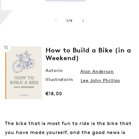
von
1
/
9
How to Build a Bike (in a
Weekend)
Autorin
Alan Anderson
Medien
Illustratorin
1
Lee John Phillips
in
Modal
Normaler
€18,00
öffnen
Preis
The bike that is most fun to ride is the bike that
you have made yourself, and the good news is