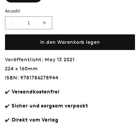
Anzahl
Verringere
Erhöhe
die
die
Menge
Menge
In den Warenkorb legen
für
für
How
How
to
to
Build
Build
Veröffentlicht: May 13 2021
a
a
224 x 160mm
Bike
Bike
(in
(in
ISBN: 9781786278944
a
a
Weekend)
Weekend)
✔️
Versandkostenfrei
✔️
Sicher und sorgsam verpackt
✔️
Direkt vom Verlag
Normaler
€18,00